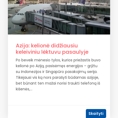
Azija: kelionė didžiausiu
keleiviniu lėktuvu pasaulyje
Po beveik mėnesio tylos, kurios priežastis buvo
kelionė po Aziją, pasisėmęs energijos – grįžtu
su Indonezijos ir Singapūro pasakojimų serija.
Tikėjausi vis ką nors parašyti būdamas azijoje,
bet būnant ten mažai norisi traukti telefoną iš
kišenės,…
Skaityti