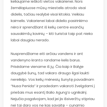
keliaujame ieškoti vietos vakarienei. Nors
žemėlapiuose mūsų miestelis atrodo visai
didelis, tačiau realybė visai kitokia. Veikiau
kaimelis. Vakarienei labai didelio pasirinkimo
nėra ir sprendžiant iš kelių centre esančių
sausakimšų kavinių – kiti turistai taip pat nieko
labai daugiau nerado.
Nusprendžiame eiti arčiau vandens ir ant
vandenyno kranto randame kelis barus.
Prisėdame viename iš jų. Čia kaip ir Balyje
daugybė šunų, tad vakaro draugo ilgai laukti
nereikėjo. Vos kelių mėnesių šunytę pavadinam
“Nusa Penida” ir pradedam vakaroti žvelgdami į
priešais mus esantį Balio Agung’o ugnikalnį.
Nejučia pagalvojam, kad jei jis išsiveržtų stipriau
nei tai daro vos ne kas savaitę – cunamio