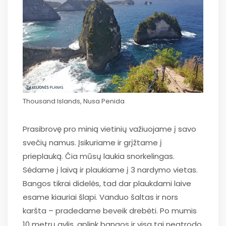
Thousand Islands, Nusa Penida
Prasibrovę pro minią vietinių važiuojame į savo
svečių namus. Įsikuriame ir grįžtame į
prieplauką. Čia mūsų laukia snorkelingas.
Sėdame į laivą ir plaukiame į 3 nardymo vietas.
Bangos tikrai didelės, tad dar plaukdami laive
esame kiauriai šlapi. Vanduo šaltas ir nors
karšta – pradedame beveik drebėti. Po mumis
10 metrų gylis, aplink bangos ir visa tai neatrodo