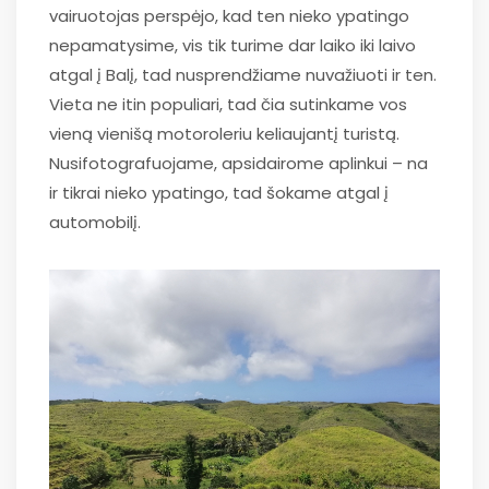
vairuotojas perspėjo, kad ten nieko ypatingo
nepamatysime, vis tik turime dar laiko iki laivo
atgal į Balį, tad nusprendžiame nuvažiuoti ir ten.
Vieta ne itin populiari, tad čia sutinkame vos
vieną vienišą motoroleriu keliaujantį turistą.
Nusifotografuojame, apsidairome aplinkui – na
ir tikrai nieko ypatingo, tad šokame atgal į
automobilį.