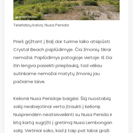
Teletabių kalva, Nusa Penida
Prieš grįžtant į Balį dar turime laiko atsipūsti
Crystal Beach paplūdimyje. Čia žmonių tikrai
nemažai. Paplūdimys patogioje vietoje. Iš čia
itin lengva pasiekti prieplauką, tad vėliau
sutinkame nemažai matytų žmonių jau
pačiame laive.
Kelionė Nusa Penidoje baigėsi. Šią nuostabią
salą neabejotinai verta įtraukti į kelionę.
Nusprendėm neatsisveikinti su Nusa Penida ir
kitą kartą sugrįžti į gretimą Nusa Lembongan
salą. Vietiniai sako, kad ji taip pat labai graži.