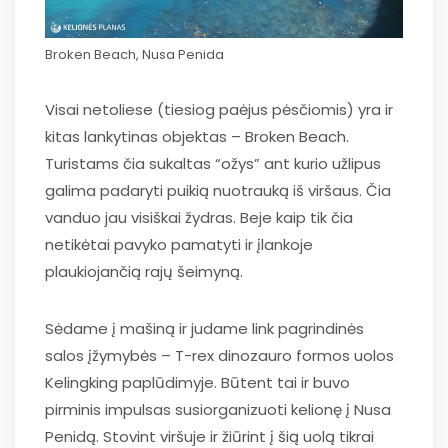
Broken Beach, Nusa Penida
Visai netoliese (tiesiog paėjus pėsčiomis) yra ir
kitas lankytinas objektas – Broken Beach.
Turistams čia sukaltas “ožys” ant kurio užlipus
galima padaryti puikią nuotrauką iš viršaus. Čia
vanduo jau visiškai žydras. Beje kaip tik čia
netikėtai pavyko pamatyti ir įlankoje
plaukiojančią rajų šeimyną.
Sėdame į mašiną ir judame link pagrindinės
salos įžymybės – T-rex dinozauro formos uolos
Kelingking paplūdimyje. Būtent tai ir buvo
pirminis impulsas susiorganizuoti kelionę į Nusa
Penidą. Stovint viršuje ir žiūrint į šią uolą tikrai