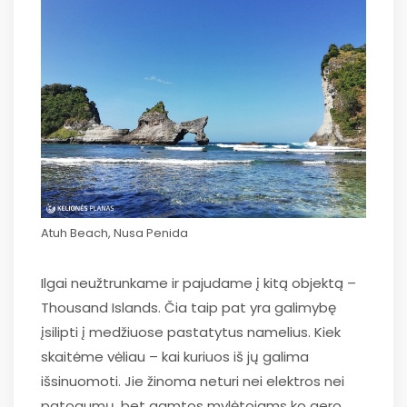
Atuh Beach, Nusa Penida
Ilgai neužtrunkame ir pajudame į kitą objektą –
Thousand Islands. Čia taip pat yra galimybę
įsilipti į medžiuose pastatytus namelius. Kiek
skaitėme vėliau – kai kuriuos iš jų galima
išsinuomoti. Jie žinoma neturi nei elektros nei
patogumų, bet gamtos mylėtojams ko gero