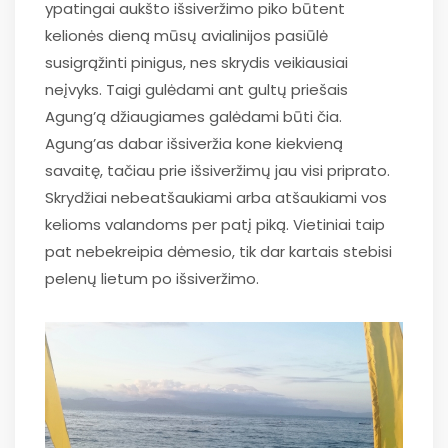
ypatingai aukšto išsiveržimo piko būtent
kelionės dieną mūsų avialinijos pasiūlė
susigrąžinti pinigus, nes skrydis veikiausiai
neįvyks. Taigi gulėdami ant gultų priešais
Agung’ą džiaugiames galėdami būti čia.
Agung’as dabar išsiveržia kone kiekvieną
savaitę, tačiau prie išsiveržimų jau visi priprato.
Skrydžiai nebeatšaukiami arba atšaukiami vos
kelioms valandoms per patį piką. Vietiniai taip
pat nebekreipia dėmesio, tik dar kartais stebisi
pelenų lietum po išsiveržimo.