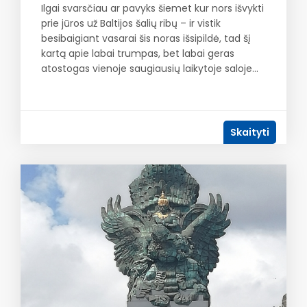
Ilgai svarsčiau ar pavyks šiemet kur nors išvykti
prie jūros už Baltijos šalių ribų – ir vistik
besibaigiant vasarai šis noras išsipildė, tad šį
kartą apie labai trumpas, bet labai geras
atostogas vienoje saugiausių laikytoje saloje…
Skaityti