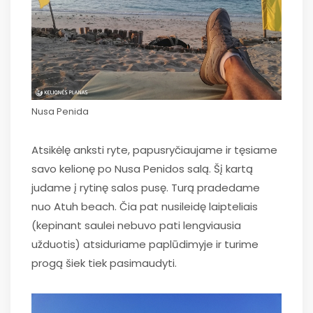
Nusa Penida
Atsikėlę anksti ryte, papusryčiaujame ir tęsiame
savo kelionę po Nusa Penidos salą. Šį kartą
judame į rytinę salos pusę. Turą pradedame
nuo Atuh beach. Čia pat nusileidę laipteliais
(kepinant saulei nebuvo pati lengviausia
užduotis) atsiduriame paplūdimyje ir turime
progą šiek tiek pasimaudyti.