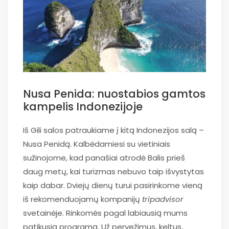
Nusa Penida: nuostabios gamtos
kampelis Indonezijoje
Iš Gili salos patraukiame į kitą Indonezijos salą –
Nusa Penidą. Kalbėdamiesi su vietiniais
sužinojome, kad panašiai atrodė Balis prieš
daug metų, kai turizmas nebuvo taip išvystytas
kaip dabar. Dviejų dienų turui pasirinkome vieną
iš rekomenduojamų kompanijų
tripadvisor
svetainėje. Rinkomės pagal labiausią mums
patikusią programą. Už pervežimus, keltus,