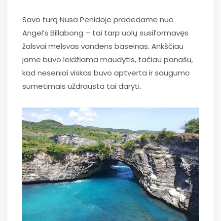
Savo turą Nusa Penidoje pradedame nuo
Angel’s Billabong – tai tarp uolų susiformavęs
žalsvai melsvas vandens baseinas. Ankščiau
jame buvo leidžiama maudytis, tačiau panašu,
kad neseniai viskas buvo aptverta ir saugumo
sumetimais uždrausta tai daryti.