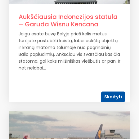
Aukščiausia Indonezijos statula
– Garuda Wisnu Kencana
Jeigu esate buvę Balyje prieš kelis metus
turėjote pastebėti keistą, labai aukštą objektą
ir kraną matoma tolumoje nuo pagrindinių
Balio paplūdimių. Anksčiau vis svarsčiau kas čia
statoma, gal koks milžiniškas viešbutis ar pan. Ir
net nelabai…
Skaityti