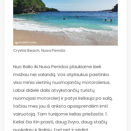
Crystal Beach, Nusa Penida
Nuo Balio iki Nusa Penidos plaukiame kiek
mažiau nei valandą. Vos atplaukus pasitinka
visa minia vietinių nuomojančių motorolerius.
Labai didelė dalis atvykstančių turistų
nuomojasi motorolerį ir patys keliauja po salą,
tačiau mes jau iš anksto apsisprendėm imti
vairuotoją. Tam turėjome kelias priežastis: 1.
Keliai čia itin prasti, daug žvyro, daug stačių
nuokalnių ir įkalnių, tad net ir sėdint