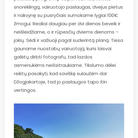
snoreklingą, vairuotojo paslaugas, dvejus pietus
ir nakvynę su pusryčiais sumokame lygiai 100€
žmogui. Realiai daugiau per dvi dienas beveik ir
neišleidžiame, o ir rūpesčių dviems dienoms –
jokių. Sėdi ir važiuoji pagal suderintą planą. Tiesa
gauname nuostabų vairuotoją, kuris laisvai
galėtų dirbti fotografu, tad lazdos
asmenukėms neišsitraukiame. Tikslumo dėlei
reiktų pasakyti, kad saviškę sulaužėm dar
Džogjakartoje, tad jo paslaugos tapo itin
vertingos.