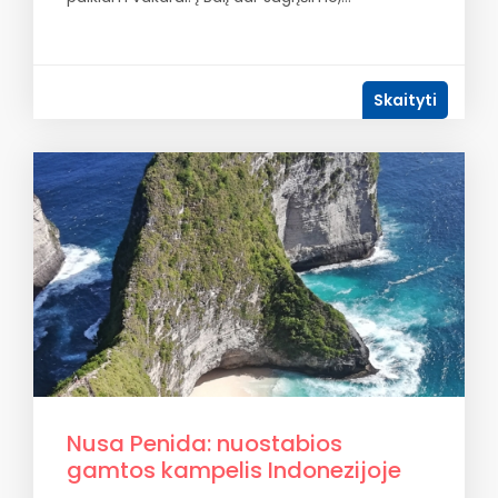
Skaityti
Nusa Penida: nuostabios
gamtos kampelis Indonezijoje