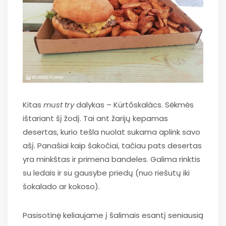
Kitas
must try
dalykas – Kürtőskalács. Sėkmės
ištariant šį žodį. Tai ant žarijų kepamas
desertas, kurio tešla nuolat sukama aplink savo
ašį. Panašiai kaip šakočiai, tačiau pats desertas
yra minkštas ir primena bandeles. Galima rinktis
su ledais ir su gausybe priedų (nuo riešutų iki
šokalado ar kokoso).
Pasisotinę keliaujame į šalimais esantį seniausią