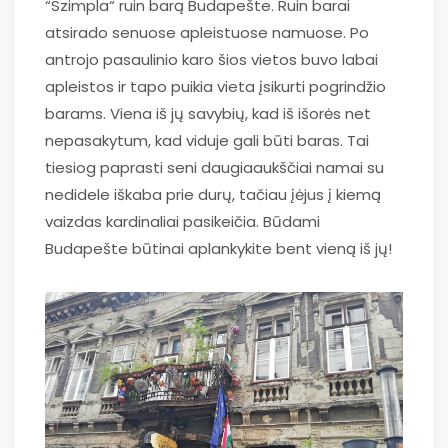
“Szimpla“ ruin barą Budapešte. Ruin barai
atsirado senuose apleistuose namuose. Po
antrojo pasaulinio karo šios vietos buvo labai
apleistos ir tapo puikia vieta įsikurti pogrindžio
barams. Viena iš jų savybių, kad iš išorės net
nepasakytum, kad viduje gali būti baras. Tai
tiesiog paprasti seni daugiaaukščiai namai su
nedidele iškaba prie durų, tačiau įėjus į kiemą
vaizdas kardinaliai pasikeičia. Būdami
Budapešte būtinai aplankykite bent vieną iš jų!