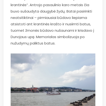
krantinės”. Antrojo pasaulinio karo metais čia
buvo sušaudyta daugybė žydų. Batai pasirinkti
neatsitiktinai – pirmiausiai būdavo liepiama
atsistoti ant krantinės krašto ir nusiimti batus,
tuomet žmonės būdavo nušaunami ir krisdavo į
Dunojaus upę. Memorialas simbolizuoja po
nužudymų paliktus batus.