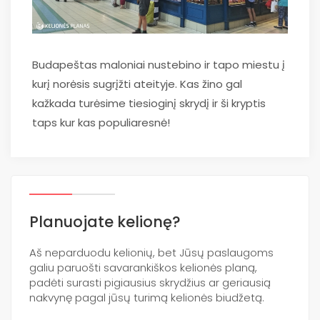
Budapeštas maloniai nustebino ir tapo miestu į
kurį norėsis sugrįžti ateityje. Kas žino gal
kažkada turėsime tiesioginį skrydį ir ši kryptis
taps kur kas populiaresnė!
Planuojate kelionę?
Aš neparduodu kelionių, bet Jūsų paslaugoms
galiu paruošti savarankiškos kelionės planą,
padėti surasti pigiausius skrydžius ar geriausią
nakvynę pagal jūsų turimą kelionės biudžetą.