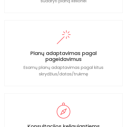
sudaryti planą kelionei
Planų adaptavimas pagal
pageidavimus
Esamų planų adaptavimas pagal kitus
skrydžius/datas/trukmę
Konsultacijos keliaujantiems