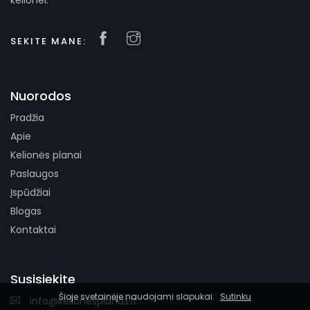
kelionei.
SEKITE MANE:
Nuorodos
Pradžia
Apie
Kelionės planai
Paslaugos
Įspūdžiai
Blogas
Kontaktai
Susisiekite
Šioje svetainėje naudojami slapukai.
Sutinku
info@kelionesplanas.lt