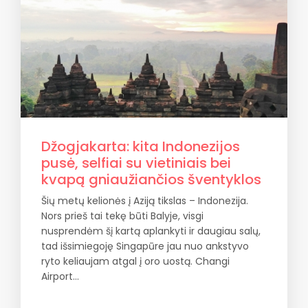
Džogjakarta: kita Indonezijos
pusė, selfiai su vietiniais bei
kvapą gniaužiančios šventyklos
Šių metų kelionės į Aziją tikslas – Indonezija.
Nors prieš tai tekę būti Balyje, visgi
nusprendėm šį kartą aplankyti ir daugiau salų,
tad išsimiegoję Singapūre jau nuo ankstyvo
ryto keliaujam atgal į oro uostą. Changi
Airport…