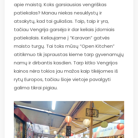
apie maistą. Koks garsiausias vengriškas
patiekalas? Manau niekas nesuklystų ir
atsakytų, kad tai guliašas. Taip, taip ir yra,
tačiau Vengrija garsėja ir dar keliais įdomiais
patiekalais. Keliaujame į “Karavan” gatvės
maisto turgų. Tai toks mūsų “Open Kitchen”
atitikmuo tik įspraustas kieme tarp gyvenamųjų
namų ir dirbantis kasdien. Tarp kitko Vengrijos
kainos nėra tokios jau mažos kaip tikėjomes iš
rytų Europos, tačiau šioje vietoje pavalgyti
galima tikrai pigiau.