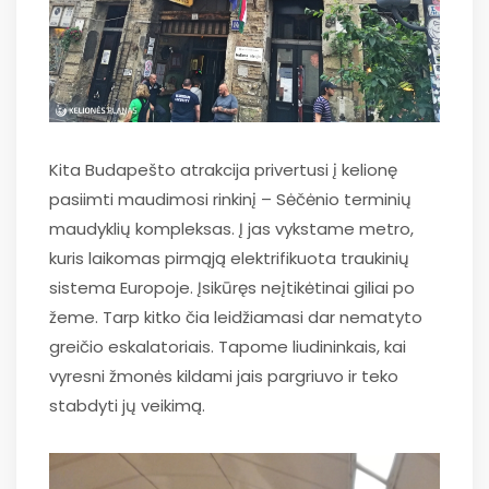
Kita Budapešto atrakcija privertusi į kelionę
pasiimti maudimosi rinkinį – Sėčėnio terminių
maudyklių kompleksas. Į jas vykstame metro,
kuris laikomas pirmąją elektrifikuota traukinių
sistema Europoje. Įsikūręs neįtikėtinai giliai po
žeme. Tarp kitko čia leidžiamasi dar nematyto
greičio eskalatoriais. Tapome liudininkais, kai
vyresni žmonės kildami jais pargriuvo ir teko
stabdyti jų veikimą.