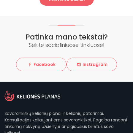
Patinka mano tekstai?
Sekite socialiniuose tinkluose!
Facebook
Instragram
Savarankiškų kelionių planai ir kelionių patarimai.
Konsultacijos keliaujantiems savarankiškai. Pagalba randant
tinkamą nakvynę užsienyje ar pigiausius bilietus savo