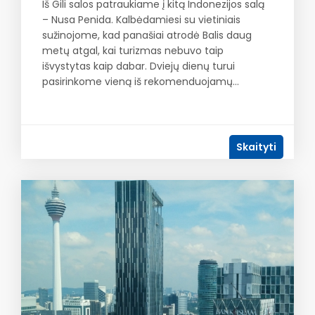
Iš Gili salos patraukiame į kitą Indonezijos salą
– Nusa Penida. Kalbėdamiesi su vietiniais
sužinojome, kad panašiai atrodė Balis daug
metų atgal, kai turizmas nebuvo taip
išvystytas kaip dabar. Dviejų dienų turui
pasirinkome vieną iš rekomenduojamų…
Skaityti