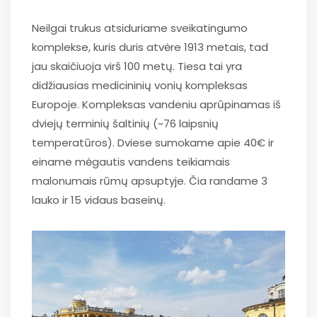
Neilgai trukus atsiduriame sveikatingumo
komplekse, kuris duris atvėre 1913 metais, tad
jau skaičiuoja virš 100 metų. Tiesa tai yra
didžiausias medicininių vonių kompleksas
Europoje. Kompleksas vandeniu aprūpinamas iš
dviejų terminių šaltinių (~76 laipsnių
temperatūros). Dviese sumokame apie 40€ ir
einame mėgautis vandens teikiamais
malonumais rūmų apsuptyje. Čia randame 3
lauko ir 15 vidaus baseinų.