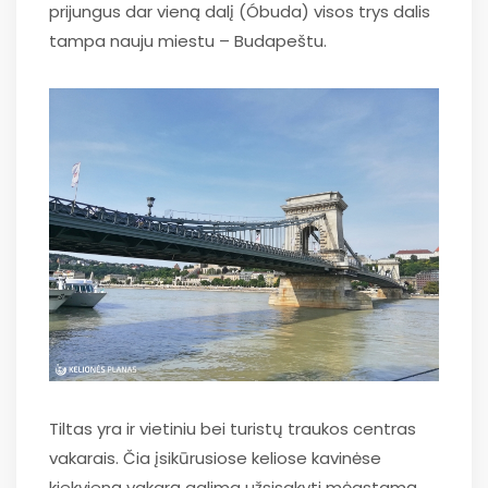
prijungus dar vieną dalį (Óbuda) visos trys dalis
tampa nauju miestu – Budapeštu.
Tiltas yra ir vietiniu bei turistų traukos centras
vakarais. Čia įsikūrusiose keliose kavinėse
kiekvieną vakarą galima užsisakyti mėgstamą