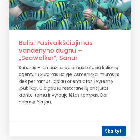
Balis: Pasivaikščiojimas
vandenyno dugnu –
„Seawalker”, Sanur
Sanuras – itin dažnai siūlomas lietuvių kelionių
agentūrų kurortas Balyje. Asmeniškai mums jis
kiek per ramus, labiau orientuotas į vyresnę
„publiką“. Čia gausu restoranėlių ant jūros
kranto, ramu ir vyrauja lėtas tempas. Dar
nebuvę čia jau…
Skaityti