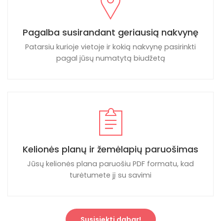
Pagalba susirandant geriausią nakvynę
Patarsiu kurioje vietoje ir kokią nakvynę pasirinkti
pagal jūsų numatytą biudžetą
Kelionės planų ir žemėlapių paruošimas
Jūsų kelionės plana paruošiu PDF formatu, kad
turėtumete jį su savimi
Susisiekti dabar!