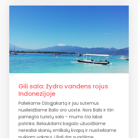
Gili sala: žydro vandens rojus
Indonezijoje
Paliekame Džogjakartą ir jau sutemus
nusileidžiame Balio oro uoste. Nors Balis ir itin
pamėgta turistų sala – mums čia labai
patinka. Belaukdami bagažo užuodžiame
nerealiai skanių smilkalų kvapą ir nusiteikiame
puikiam vakarui. Į Balį dar sugrįšime,…