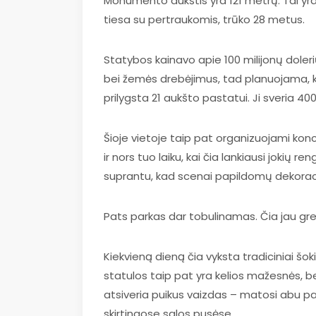
Monumento aukštis yra 121 metrų. Tai yra
tiesa su pertraukomis, trūko 28 metus.
Statybos kainavo apie 100 milijonų doleri
bei žemės drebėjimus, tad planuojama, k
prilygsta 21 aukšto pastatui. Ji sveria 40
Šioje vietoje taip pat organizuojami konce
ir nors tuo laiku, kai čia lankiausi jokių 
suprantu, kad scenai papildomų dekoracij
Pats parkas dar tobulinamas. Čia jau greita
Kiekvieną dieną čia vyksta tradiciniai šo
statulos taip pat yra kelios mažesnės, b
atsiveria puikus vaizdas – matosi abu pa
skirtingose salos pusėse.