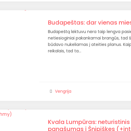
Budapeštas: dar vienas miesta
Budapeštą lėktuvu nėra taip lengva pasiek
netiesioginiai pakankamai brangūs, tad ši
būdavo nukeliamas į ateities planus. Kaip 
reikalais, tad ta…
Vengrija
Kvala Lumpūras: neturistinis
panašumas į Šnipiškes (+in