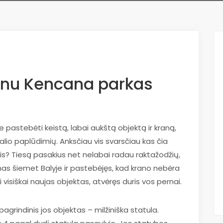
snu Kencana parkas
 pastebėti keistą, labai aukštą objektą ir kraną,
lio paplūdimių. Anksčiau vis svarsčiau kas čia
is? Tiesą pasakius net nelabai radau raktažodžių,
mas šiemet Balyje ir pastebėjęs, kad krano nebėra
 visiškai naujas objektas, atvėręs duris vos pernai.
agrindinis jos objektas – milžiniška statula.