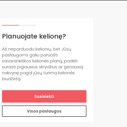
Planuojate kelionę?
Aš neparduodu kelionių, bet Jūsų
paslaugoms galiu paruošti
savarankiškos kelionės planą, padėti
surasti pigiausius skrydžius ar geriausią
nakvynę pagal jūsų turimą kelionės
biudžetą.
Susisiekti
Visos paslaugos