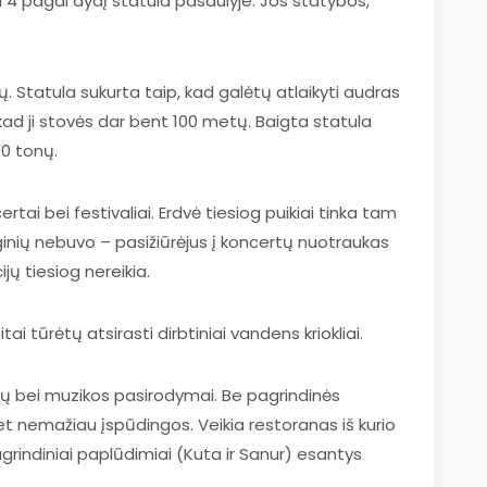
 4 pagal dydį statula pasaulyje. Jos statybos,
ų. Statula sukurta taip, kad galėtų atlaikyti audras
ad ji stovės dar bent 100 metų. Baigta statula
00 tonų.
rtai bei festivaliai. Erdvė tiesiog puikiai tinka tam
renginių nebuvo – pasižiūrėjus į koncertų nuotraukas
ų tiesiog nereikia.
i tūrėtų atsirasti dirbtiniai vandens kriokliai.
kių bei muzikos pasirodymai. Be pagrindinės
et nemažiau įspūdingos. Veikia restoranas iš kurio
grindiniai paplūdimiai (Kuta ir Sanur) esantys