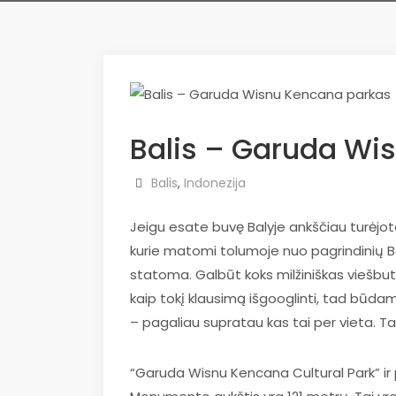
Balis – Garuda Wi
Balis
,
Indonezija
Jeigu esate buvę Balyje ankščiau turėjote
kurie matomi tolumoje nuo pagrindinių Ba
statoma. Galbūt koks milžiniškas viešbut
kaip tokį klausimą išgooglinti, tad būda
– pagaliau supratau kas tai per vieta. Tai
“Garuda Wisnu Kencana Cultural Park” ir p