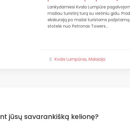
Lankydamiesi Kvala Lumpūre pagalvojome,
mažiau turistinį turą su vietiniu gidu. P
ekskursiją po mažai turistams pažįstamą
stotelė nuo Petronas Towers…
Kvala Lumpūras
,
Malaizija
nt jūsų savarankišką kelionę?