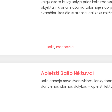
Jeigu esate buvę Balyje prieš kelis metus
objektą ir kraną matoma tolumoje nuo pa
svarsčiau kas čia statoma, gal koks milžin
Balis
,
Indonezija
Apleisti Balio lėktuvai
Balis garsėja savo šventyklom, lankytino
dar vienas įdomus dalykas – apleisti lėktu