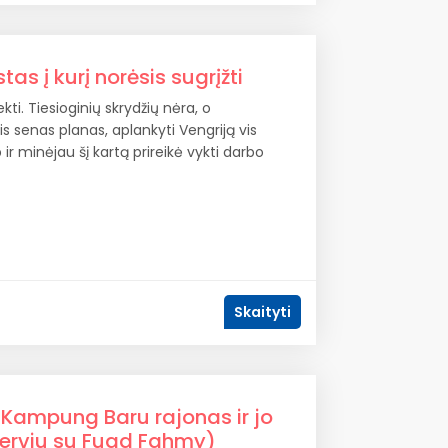
s į kurį norėsis sugrįžti
ti. Tiesioginių skrydžių nėra, o
s senas planas, aplankyti Vengriją vis
ir minėjau šį kartą prireikė vykti darbo
Skaityti
 Kampung Baru rajonas ir jo
terviu su Fuad Fahmy)