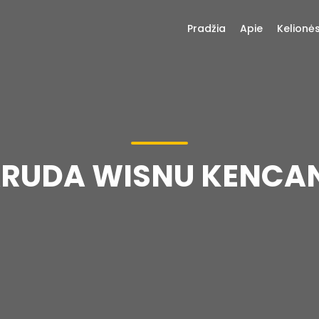
Pradžia
Apie
Kelionė
GARUDA WISNU KENCA