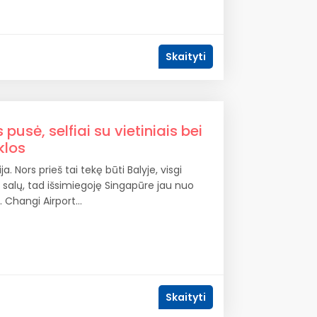
Skaityti
pusė, selfiai su vietiniais bei
klos
a. Nors prieš tai tekę būti Balyje, visgi
 salų, tad išsimiegoję Singapūre jau nuo
. Changi Airport…
Skaityti