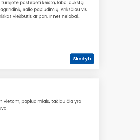
 turėjote pastebėti keistą, labai aukštą
grindinių Balio paplūdimių. Anksčiau vis
iškas viešbutis ar pan. Ir net nelabai…
Skaityti
m vietom, paplūdimiais, tačiau čia yra
vai.