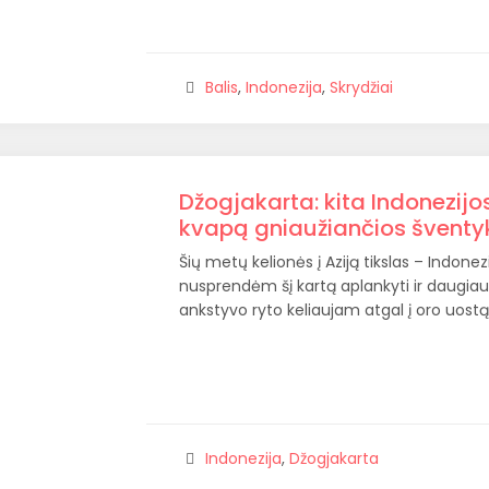
Balis
,
Indonezija
,
Skrydžiai
Džogjakarta: kita Indonezijos 
kvapą gniaužiančios šventy
Šių metų kelionės į Aziją tikslas – Indonezij
nusprendėm šį kartą aplankyti ir daugiau
ankstyvo ryto keliaujam atgal į oro uostą
Indonezija
,
Džogjakarta