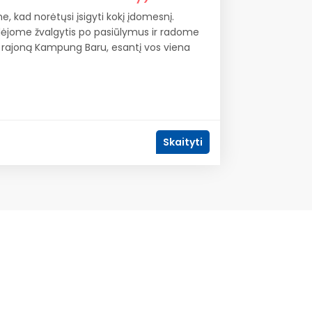
 kad norėtųsi įsigyti kokį įdomesnį.
radėjome žvalgytis po pasiūlymus ir radome
 rajoną Kampung Baru, esantį vos viena
Skaityti