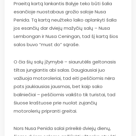
Praeitą kartą lankantis Balyje teko būti šalia
esančioje nuostabaus grožio saloje Nusa
Penida. Tą kartą neužteko laiko aplankyti šalia
jos esančių dar dviejų mažyčių salų – Nusa
Lembongan ir Nusa Ceningan, tad šį kartą šios
salos buvo “must do” sąraše.
O čia šių salų įžymybė – siaurutėlis geltonasis
tiltas jungiantis abi salas. Daugiausiai juo
važiuoja motoroleriai, tad eiti peščiomis nėra
pats jaukiausias jausmas, bet kaip sako
baliniečiai – peščiomis vaikšto tik turistai, tad
šiuose kraštuose prie nuolat zujančių
motorolerių pripranti greitai.
Nors Nusa Penida salai prireikė dviejų dienų,