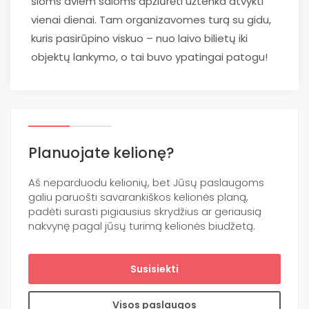
šioms dviem saloms apžiūrėti užtenka atvykti
vienai dienai. Tam organizavomes turą su gidu,
kuris pasirūpino viskuo – nuo laivo bilietų iki
objektų lankymo, o tai buvo ypatingai patogu!
Planuojate kelionę?
Aš neparduodu kelionių, bet Jūsų paslaugoms
galiu paruošti savarankiškos kelionės planą,
padėti surasti pigiausius skrydžius ar geriausią
nakvynę pagal jūsų turimą kelionės biudžetą.
Susisiekti
Visos paslaugos