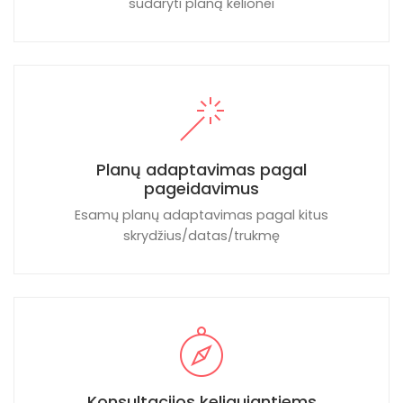
sudaryti planą kelionei
Planų adaptavimas pagal
pageidavimus
Esamų planų adaptavimas pagal kitus
skrydžius/datas/trukmę
Konsultacijos keliaujantiems