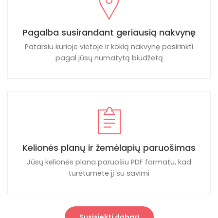
Pagalba susirandant geriausią nakvynę
Patarsiu kurioje vietoje ir kokią nakvynę pasirinkti
pagal jūsų numatytą biudžetą
Kelionės planų ir žemėlapių paruošimas
Jūsų kelionės plana paruošiu PDF formatu, kad
turėtumete jį su savimi
Susisiekti dabar!