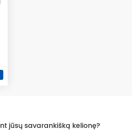
i
nt jūsų savarankišką kelionę?