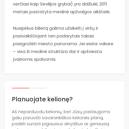
verčiasi kaip Sevilijos grybai) yra didžiulė, 2011
metais pastatyta medinė apžvalgos aikštelė.
Nusipirkus bilietą galima užsikelti į viršų ir
pasivaikščiojant ten padarytais takais
pasigrožėti miesto panorama. Jei eisite vakare
– visa ši medinė struktūra dar ir apšviesta
įvairiomis spalvomis.
Planuojate kelionę?
Aš neparduodu kelionių, bet Jūsų paslaugoms
galiu paruošti savarankiškos kelionės planą,
padėti surasti pigiausius skrydžius ar geriausią