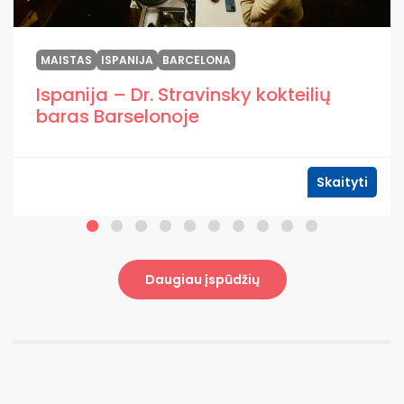
MAISTAS
ISPANIJA
BARCELONA
Ispanija – Dr. Stravinsky kokteilių
baras Barselonoje
Skaityti
Daugiau įspūdžių