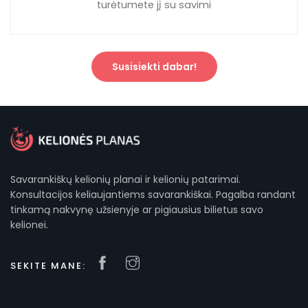
turėtumete jį su savimi
Susisiekti dabar!
Savarankiškų kelionių planai ir kelionių patarimai.
Konsultacijos keliaujantiems savarankiškai. Pagalba randant
tinkamą nakvynę užsienyje ar pigiausius bilietus savo
kelionei.
SEKITE MANE: