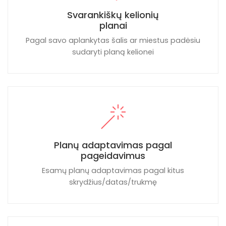
Svarankiškų kelionių
planai
Pagal savo aplankytas šalis ar miestus padėsiu
sudaryti planą kelionei
Planų adaptavimas pagal
pageidavimus
Esamų planų adaptavimas pagal kitus
skrydžius/datas/trukmę