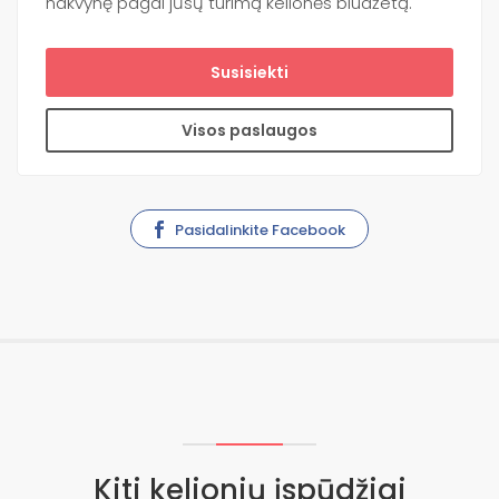
nakvynę pagal jūsų turimą kelionės biudžetą.
Susisiekti
Visos paslaugos
Pasidalinkite Facebook
Kiti kelionių įspūdžiai