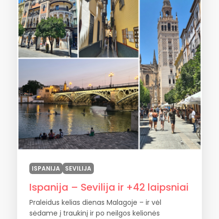
ISPANIJA
SEVILIJA
Ispanija – Sevilija ir +42 laipsniai
Praleidus kelias dienas Malagoje – ir vėl
sėdame į traukinį ir po neilgos kelionės