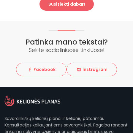
Susisiekti dabar!
Patinka mano tekstai?
Sekite socialiniuose tinkluose!
Facebook
Instragram
Savarankiškų kelionių planai ir kelionių patarimai.
Konsultacijos keliaujantiems savarankiškai. Pagalba randant
tinkamą nakvynę užsienyje ar pigiausius bilietus savo