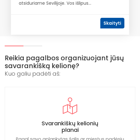
atsiduriame Sevilijoje. Vos išlipus...
Skaityti
Reikia pagalbos organizuojant jūsų
savarankišką kelionę?
Kuo galiu padėti aš:
Svarankiškų kelionių
planai
Pagal savo aplankytas šalis ar miestus padėsiu