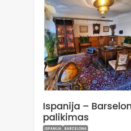
Ispanija – Barselon
palikimas
ISPANIJA
BARCELONA