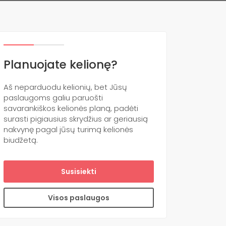
Planuojate kelionę?
Aš neparduodu kelionių, bet Jūsų
paslaugoms galiu paruošti
savarankiškos kelionės planą, padėti
surasti pigiausius skrydžius ar geriausią
nakvynę pagal jūsų turimą kelionės
biudžetą.
Susisiekti
Visos paslaugos