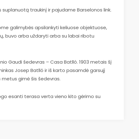
ės suplanuotą traukinį ir pajudame Barselonos link.
me galimybės apsilankyti keliuose objektuose,
ų, buvo arba uždaryti arba su labai ribotu
onio Gaudi šedevras – Casa Batlló. 1903 metais šį
ininkas Josep Batlló ir iš karto pasamdė garsujį
s metus gimė šis šedevras.
ogo esanti terasa verta vieno kito gėrimo su