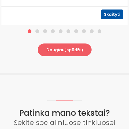
Skaityti
Daugiau įspūdžių
Patinka mano tekstai?
Sekite socialiniuose tinkluose!