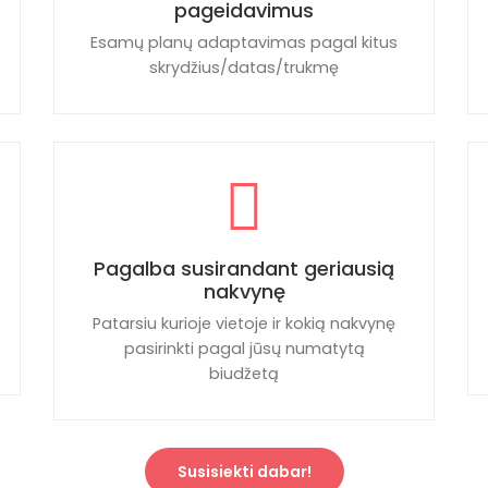
pageidavimus
Esamų planų adaptavimas pagal kitus
skrydžius/datas/trukmę
Pagalba susirandant geriausią
nakvynę
Patarsiu kurioje vietoje ir kokią nakvynę
pasirinkti pagal jūsų numatytą
biudžetą
Susisiekti dabar!