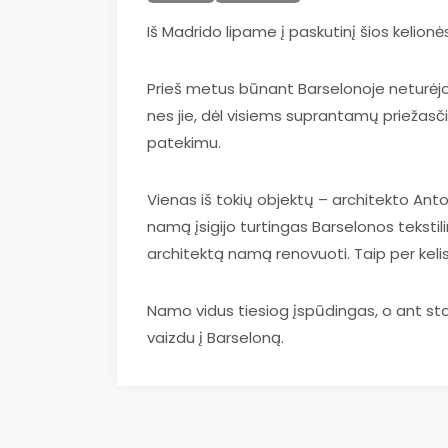
Iš Madrido lipame į paskutinį šios kelion
Prieš metus būnant Barselonoje neturėjo
nes jie, dėl visiems suprantamų priežasči
patekimu.
Vienas iš tokių objektų – architekto Ant
namą įsigijo turtingas Barselonos tekstil
architektą namą renovuoti. Taip per keli
Namo vidus tiesiog įspūdingas, o ant st
vaizdu į Barseloną.