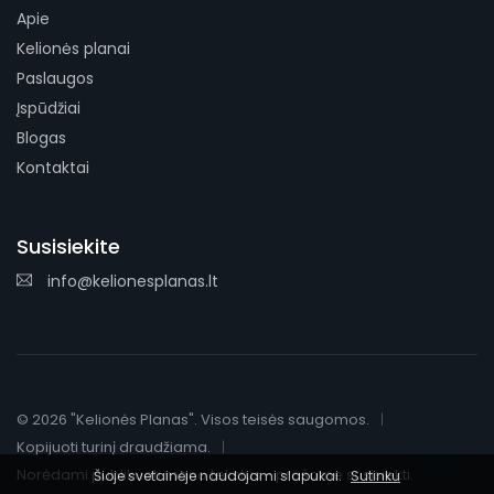
Apie
Kelionės planai
Paslaugos
Įspūdžiai
Blogas
Kontaktai
Susisiekite
info@kelionesplanas.lt
© 2026 "Kelionės Planas". Visos teisės saugomos.
Kopijuoti turinį draudžiama.
Norėdami publikuoti mano tekstus - prašome susisiekti.
Šioje svetainėje naudojami slapukai.
Sutinku