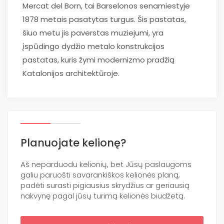
Mercat del Born, tai Barselonos senamiestyje
1878 metais pasatytas turgus. Šis pastatas,
šiuo metu jis paverstas muziejumi, yra
įspūdingo dydžio metalo konstrukcijos
pastatas, kuris žymi modernizmo pradžią
Katalonijos architektūroje.
Planuojate kelionę?
Aš neparduodu kelionių, bet Jūsų paslaugoms
galiu paruošti savarankiškos kelionės planą,
padėti surasti pigiausius skrydžius ar geriausią
nakvynę pagal jūsų turimą kelionės biudžetą.