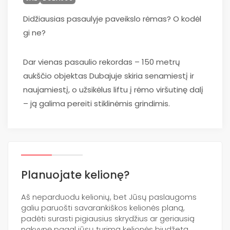
Didžiausias pasaulyje paveikslo rėmas? O kodėl
gi ne?
Dar vienas pasaulio rekordas – 150 metrų
aukščio objektas Dubajuje skiria senamiestį ir
naujamiestį, o užsikėlus liftu į rėmo viršutinę dalį
– ją galima pereiti stiklinėmis grindimis.
Planuojate kelionę?
Aš neparduodu kelionių, bet Jūsų paslaugoms
galiu paruošti savarankiškos kelionės planą,
padėti surasti pigiausius skrydžius ar geriausią
nakvynę pagal jūsų turimą kelionės biudžetą.