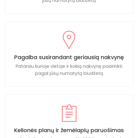
jūsų numatytą biudžetą
Pagalba susirandant geriausią nakvynę
Patarsiu kurioje vietoje ir kokią nakvynę pasirinkti
pagal jūsų numatytą biudžetą
Kelionės planų ir žemėlapių paruošimas