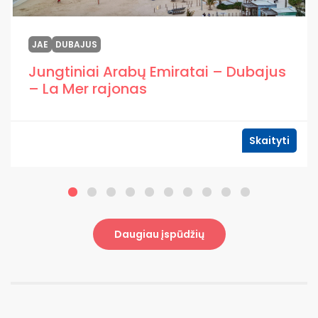
JAE
DUBAJUS
Jungtiniai Arabų Emiratai – Dubajus
– La Mer rajonas
Skaityti
Daugiau įspūdžių