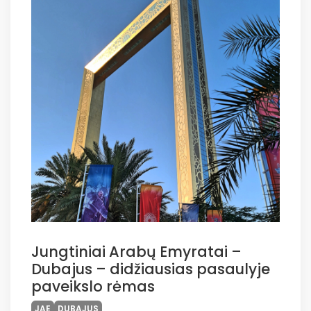
Jungtiniai Arabų Emyratai –
Dubajus – didžiausias pasaulyje
paveikslo rėmas
JAE
DUBAJUS