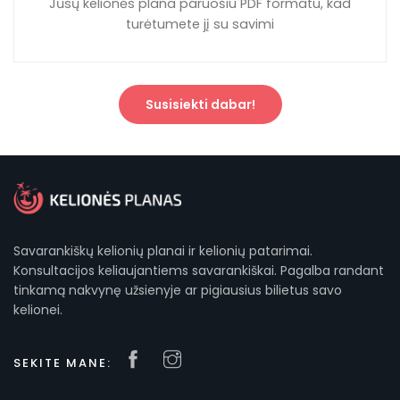
Jūsų kelionės plana paruošiu PDF formatu, kad
turėtumete jį su savimi
Susisiekti dabar!
Savarankiškų kelionių planai ir kelionių patarimai.
Konsultacijos keliaujantiems savarankiškai. Pagalba randant
tinkamą nakvynę užsienyje ar pigiausius bilietus savo
kelionei.
SEKITE MANE: