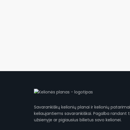
Savarankiškų kelionių planai ir kelionių patarimai
keliaujantiems savarankiškai. Pagalba randant
užsienyje ar pigiausius bilietus savo kelionei.