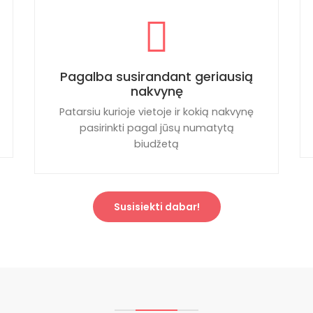
Pagalba susirandant geriausią
nakvynę
Patarsiu kurioje vietoje ir kokią nakvynę
pasirinkti pagal jūsų numatytą
biudžetą
Susisiekti dabar!