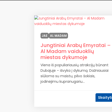
JAE
AL MADAM
Jungtiniai Arabų Emyratai –
Al Madam vaiduoklių
miestas dykumoje
Viena iš populiariausių atrakcijų būnant
Dubajuje – išvyka į dykumą. Dažniausiai
siūloma su maistu, pilvo šokiais,
jodinėjimu kupranugariu...
Skaityt