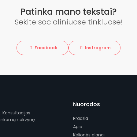
Patinka mano tekstai?
Sekite socialiniuose tinkluose!
Facebook
Instragram
Nuorodos
. Konsultacijos
Pradžia
 tinkamą nakvynę
Apie
Kelionės planai