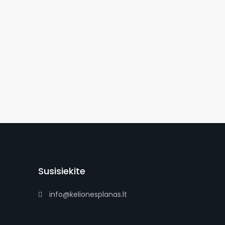
Susisiekite
info@kelionesplanas.lt