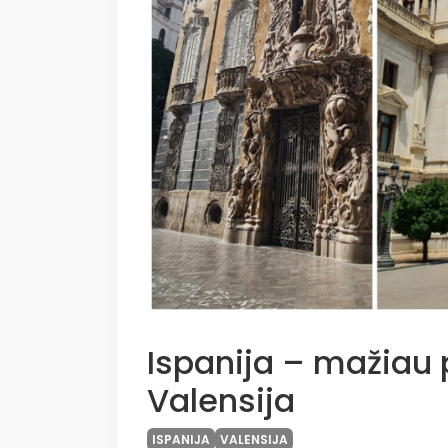
Ispanija – mažiau p
Valensija
ISPANIJA
VALENSIJA