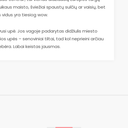
ikaus maisto, šviežiai spaustų sulčių ar vaisių, bet
 vidus yra tiesiog wow.
uvusi upė. Jos vagoje padarytas didžiulis miesto
os upės – senoviniai tiltai, tad kol neprieini arčiau
ebėra. Labai keistas jausmas.