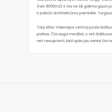
(net 8000m2) ir čia ne tik galima gauti pu
ir pabūti architektūros paminkle. Turgaus
Tarp kitko Valensijos centrą juosia išdži
parkas. Čia auga medžiai, o virš išdžiuvusi
net nesupranti, kad upės jau seniai čia n