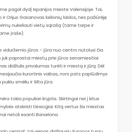
ame pagal dydį Ispanijos mieste Valensijoje. Tai,
 ir Orijus Gasanovas kelionių laidos, nes pažiūrėję
norimų nukeliauti vietų sąrašą (tame tarpe ir
tame įraše).
ie viduržemio jūros – jūra nuo centro nutolusi čia
s juk paprastai miestų prie jūros senamiesčiai
 didžiulis privalumas turėti ir miestą ir jūrą. Dėl
nesijaučia kurortinis vaibas, nors pats paplūdimys
ikiu smėliu ir šilta jūra.
ra tokia populiari kryptis. Skirtingai nei į kitus
mybės atskristi tiesiogiai. Kitą vertus šis miestas
ai netoli esanti Barselona.
do central’, tai vienas didžiausių Europos turgų