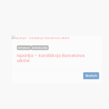
ISPANIJA
BARCELONA
Ispanija – karališkojo Barselonos
aikštė
Skaityti