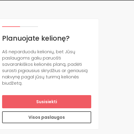
Planuojate kelionę?
Aš neparduodu kelionių, bet Jūsų
paslaugoms galiu paruošti
savarankiškos kelionės planą, padėti
surasti pigiausius skrydžius ar geriausią
nakvynę pagal jūsų turimą kelionės
biudžetą.
Susisiekti
Visos paslaugos