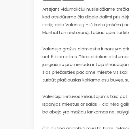
Artėjant vidurnakčiui nusileidžiame treči
kad atsidūrėme čia didele dalimi prisidėjo
seriją apie Valensiją – iš karto įrašėm į 
Manhattan restoraną, tačiau apie tai ki
Valensija gražus didmiestis ir nors yra pr
net 6 kilometrus. Tikrai didokas atstuma
jungiasi su promenada ir taip išnaudojamas
šios priežasties pačiame mieste visiškai 
turbūt plačiausias kokiame esu buvęs, su pu
Valencija Lietuvos keliautojams taip pat nė
Ispanijos miestus ar salas – čia nėra gali
be abejo yra mažiau lankomas nei sąlygin
Čia būtina aplankyti miesto turgų “Marca