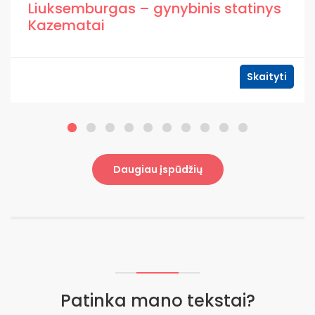
Liuksemburgas – gynybinis statinys
Kazematai
Skaityti
Daugiau įspūdžių
Patinka mano tekstai?