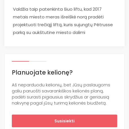
Valdžia taip patenkinta šiuo liftu, kad 2017
metais miesto meras išreiškė norą pradėti
projektuoti trečiąjį liftą, kuris sujungtų Pétrusse
parką su aukštutine miesto dalimi
Planuojate kelionę?
Aš neparduodu kelionių, bet Jūsų paslaugoms
galiu paruošti savarankiškos kelionės planą,
padėti surasti pigiausius skrydžius ar geriausią
nakvynę pagal jūsų turimą kelionės biudžetą.
Susisiekti