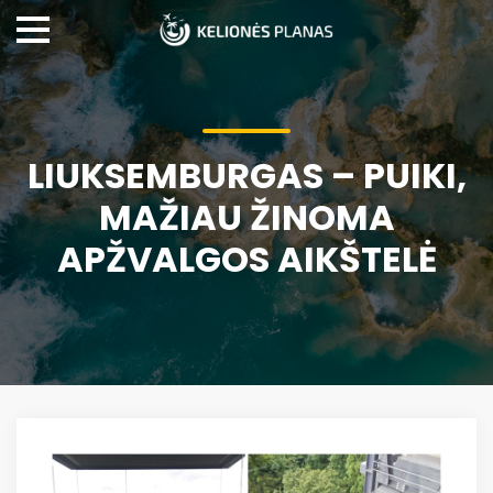
LIUKSEMBURGAS – PUIKI,
MAŽIAU ŽINOMA
APŽVALGOS AIKŠTELĖ