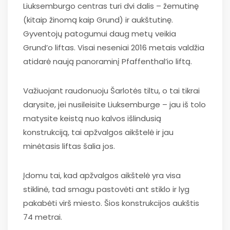
Liuksemburgo centras turi dvi dalis – žemutinę
(kitaip žinomą kaip Grund) ir aukštutinę.
Gyventojų patogumui daug metų veikia
Grund’o liftas. Visai neseniai 2016 metais valdžia
atidarė naują panoraminį Pfaffenthal’io liftą.
Važiuojant raudonuoju Šarlotės tiltu, o tai tikrai
darysite, jei nusileisite Liuksemburge – jau iš tolo
matysite keistą nuo kalvos išlindusią
konstrukciją, tai apžvalgos aikštelė ir jau
minėtasis liftas šalia jos.
Įdomu tai, kad apžvalgos aikštelė yra visa
stiklinė, tad smagu pastovėti ant stiklo ir lyg
pakabėti virš miesto. Šios konstrukcijos aukštis
74 metrai.